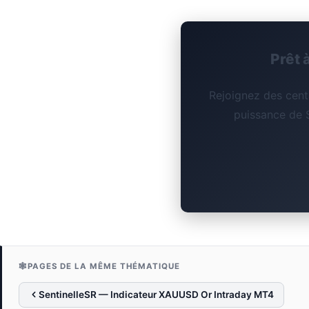
Prêt 
Rejoignez des centa
puissance de S
🕸️
PAGES DE LA MÊME THÉMATIQUE
SentinelleSR — Indicateur XAUUSD Or Intraday MT4