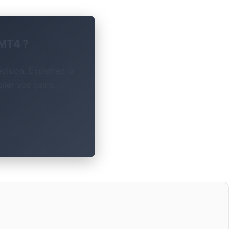
 MT4 ?
cision. Exploitez la
lier vos gains.