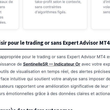
veaux de
take-profit selon le contexte,
d'in
ans
sans contraintes
vola
t
d'algorithmes figés.
sens
es
ées.
sir pour le trading or sans Expert Advisor MT4
appropriée pour le trading or sans Expert Advisor MT4 es
uissance de
SentinelleSR — Indicateur Or
avec votre exp
tils de visualisation en temps réel, des alertes précises
terface intuitive qui soutient votre analyse sans imposer d
sateurs rapportent une amélioration significative de leur
rs émotionnelles grâce à des données claires et actiona