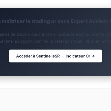
à maîtriser le trading or sans Expert Advisor
ines de traders qui ont choisi la liberté analytique et la pré
entinelleSR pour dominer la détection volatilité or et multip
Accéder à SentinelleSR — Indicateur Or →