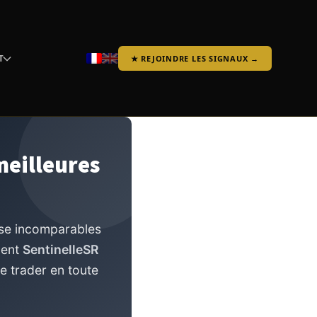
T
★ REJOINDRE LES SIGNAUX →
meilleures
rise incomparables
ment
SentinelleSR
de trader en toute