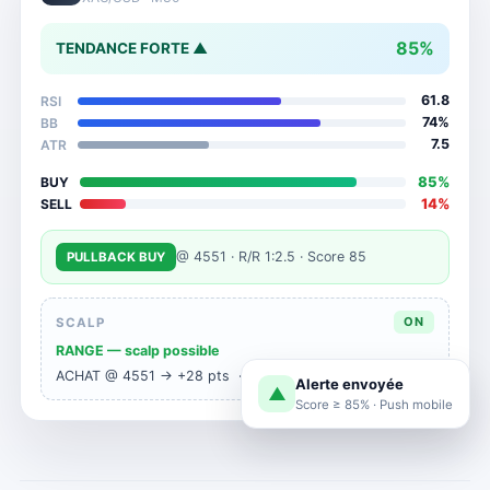
85%
TENDANCE FORTE ▲
61.8
RSI
74%
BB
7.5
ATR
85%
BUY
14%
SELL
@ 4551 · R/R 1:2.5 · Score 85
PULLBACK BUY
ON
SCALP
RANGE — scalp possible
ACHAT @ 4551 → +28 pts · R/R 1:2.4
Alerte envoyée
▲
Score ≥ 85% · Push mobile