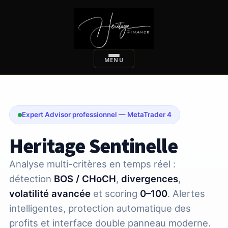
Expert Advisor professionnel — MetaTrader 4
Heritage Sentinelle
Analyse multi-critères en temps réel :
détection
BOS / CHoCH
,
divergences
,
volatilité avancée
et scoring
0–100
. Alertes
intelligentes, protection automatique des
profits et interface double panneau moderne.