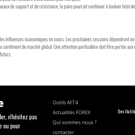
iveaux de support et de résistance, la paire pourrait continuer à évoluer latér
é les influences économiques en cours. Les prochaines sessions dépendront 
 du sentiment de marché global. Une attention particulière doit être portée a
futurs.
e
Outils MT4
Des Outil
Actualités FOREX
er, n'hésitez pas
Qui sommes nous ?
e ou pour
contacter