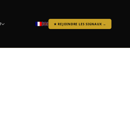
T
★ REJOINDRE LES SIGNAUX →