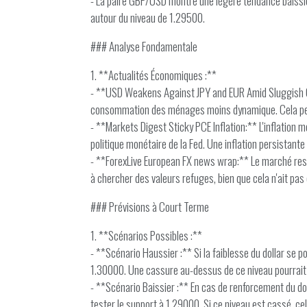
- La paire GBP/USD montre une légère tendance baissièr
autour du niveau de 1.29500.
### Analyse Fondamentale
1. **Actualités Économiques :**
- **USD Weakens Against JPY and EUR Amid Sluggish Con
consommation des ménages moins dynamique. Cela peut ind
- **Markets Digest Sticky PCE Inflation:** L'inflation 
politique monétaire de la Fed. Une inflation persistant
- **ForexLive European FX news wrap:** Le marché reste 
à chercher des valeurs refuges, bien que cela n'ait pas
### Prévisions à Court Terme
1. **Scénarios Possibles :**
- **Scénario Haussier :** Si la faiblesse du dollar se
1.30000. Une cassure au-dessus de ce niveau pourrait ou
- **Scénario Baissier :** En cas de renforcement du do
tester le support à 1.29000. Si ce niveau est cassé, ce