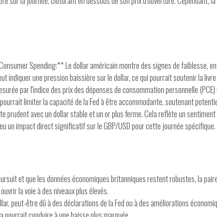
e sur la journée, clôturant en dessous de son prix d'ouverture. Cependant, la 
sumer Spending:** Le dollar américain montre des signes de faiblesse, en part
iquer une pression baissière sur le dollar, ce qui pourrait soutenir la livre 
mesurée par l'indice des prix des dépenses de consommation personnelle (PCE) r
e pourrait limiter la capacité de la Fed à être accommodante, soutenant potenti
prudent avec un dollar stable et un or plus ferme. Cela reflète un sentiment d
 eu un impact direct significatif sur le GBP/USD pour cette journée spécifique.
 poursuit et que les données économiques britanniques restent robustes, la pai
vrir la voie à des niveaux plus élevés.
llar, peut-être dû à des déclarations de la Fed ou à des améliorations économi
la pourrait conduire à une baisse plus marquée.