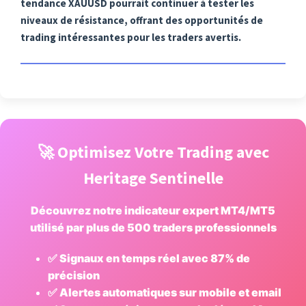
tendance XAUUSD pourrait continuer à tester les
niveaux de résistance, offrant des opportunités de
trading intéressantes pour les traders avertis.
🚀 Optimisez Votre Trading avec
Heritage Sentinelle
Découvrez notre indicateur expert MT4/MT5
utilisé par plus de 500 traders professionnels
✅ Signaux en temps réel avec 87% de
précision
✅ Alertes automatiques sur mobile et email