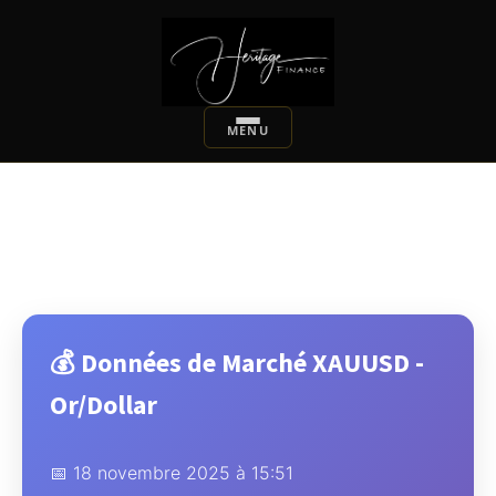
💰 Données de Marché XAUUSD -
Or/Dollar
📅 18 novembre 2025 à 15:51