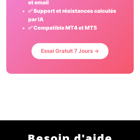
et email
✅ Support et résistances calculés
par IA
✅ Compatible MT4 et MT5
Essai Gratuit 7 Jours →
Besoin d'aide