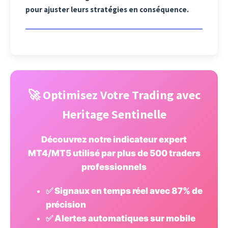
pour ajuster leurs stratégies en conséquence.
🚀 Optimisez Votre Trading avec
Heritage Sentinelle
Découvrez notre indicateur expert
MT4/MT5 utilisé par plus de 500 traders
professionnels
✅ Signaux en temps réel avec 87% de
précision
✅ Alertes automatiques sur mobile