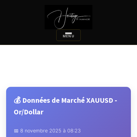
💰 Données de Marché XAUUSD -
Or/Dollar
📅 8 novembre 2025 à 08:23