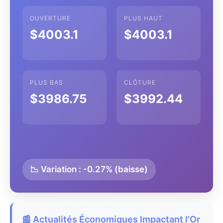
OUVERTURE
PLUS HAUT
$4003.1
$4003.1
PLUS BAS
CLÔTURE
$3986.75
$3992.44
📉 Variation : -0.27% (baisse)
📰 Actualités Économiques Impactant l'Or