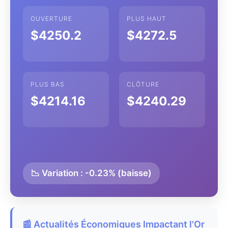
OUVERTURE
PLUS HAUT
$4250.2
$4272.5
PLUS BAS
CLÔTURE
$4214.16
$4240.29
📉 Variation : -0.23% (baisse)
📰 Actualités Économiques Impactant l'Or