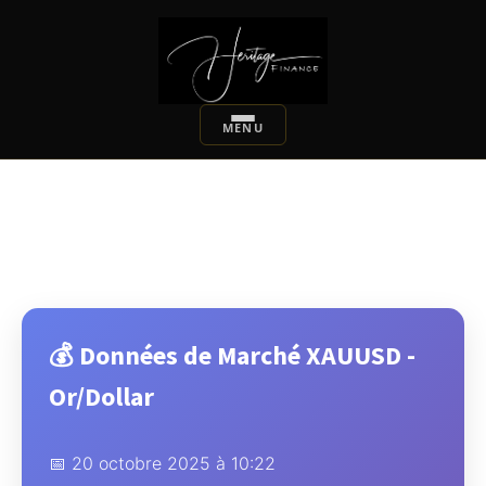
💰 Données de Marché XAUUSD -
Or/Dollar
📅 20 octobre 2025 à 10:22