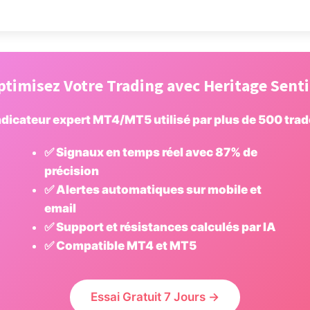
ptimisez Votre Trading avec Heritage Senti
dicateur expert MT4/MT5 utilisé par plus de 500 tra
✅ Signaux en temps réel avec 87% de
précision
✅ Alertes automatiques sur mobile et
email
✅ Support et résistances calculés par IA
✅ Compatible MT4 et MT5
Essai Gratuit 7 Jours →