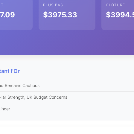
UT
PLUS BAS
CLÔTURE
7.09
$3975.33
$3994.
ant l'Or
od Remains Cautious
lar Strength, UK Budget Concerns
Linger