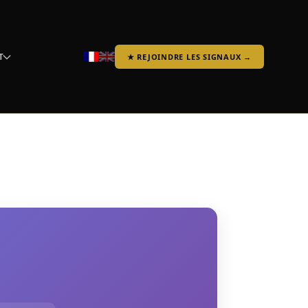
T
★ REJOINDRE LES SIGNAUX →