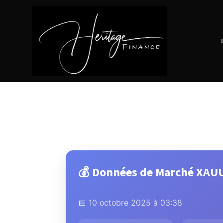
💰 Données de Marché XAUU
📅 10 octobre 2025 à 03:38