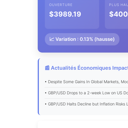
OUVERTURE
PLUS HA
$3989.19
$400
📈 Variation : 0.13% (hausse)
📰 Actualités Économiques Impact
• Despite Some Gains In Global Markets, Mo
• GBP/USD Drops to a 2-week Low on US Dol
• GBP/USD Halts Decline but Inflation Risks 