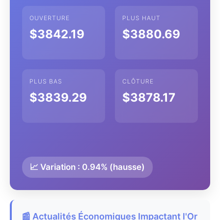
OUVERTURE
PLUS HAUT
$3842.19
$3880.69
PLUS BAS
CLÔTURE
$3839.29
$3878.17
📈 Variation : 0.94% (hausse)
📰 Actualités Économiques Impactant l'Or