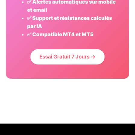
✅ Alertes automatiques sur mobile
et email
✅ Support et résistances calculés
par IA
✅ Compatible MT4 et MT5
Essai Gratuit 7 Jours →