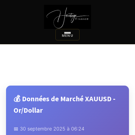
💰 Données de Marché XAUUSD -
Or/Dollar
📅 30 septembre 2025 à 06:24