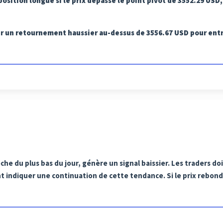
position longue si le prix dépasse le point pivot de 3552.29 USD
er un retournement haussier au-dessus de 3556.67 USD pour entr
che du plus bas du jour, génère un signal baissier. Les traders do
t indiquer une continuation de cette tendance. Si le prix rebond