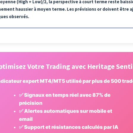
 moyenne (High + Low)/2, la perspective à court terme reste bais
nement haussier à moyen terme. Les prévisions or doivent être aj
ques observés.
ptimisez Votre Trading avec Heritage Senti
dicateur expert MT4/MT5 utilisé par plus de 500 tra
✅ Signaux en temps réel avec 87% de
précision
✅ Alertes automatiques sur mobile et
email
✅ Support et résistances calculés par IA