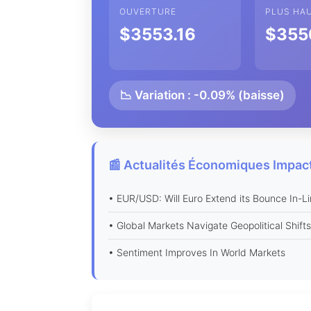
OUVERTURE
PLUS HA
$3553.16
$355
📉 Variation : -0.09% (baisse)
📰 Actualités Économiques Impact
• EUR/USD: Will Euro Extend its Bounce In-Li
• Global Markets Navigate Geopolitical Shif
• Sentiment Improves In World Markets