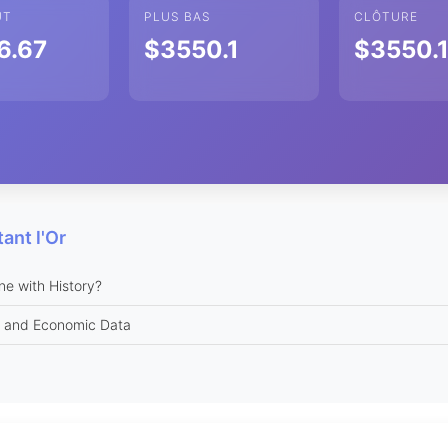
UT
PLUS BAS
CLÔTURE
6.67
$3550.1
$3550.
ant l'Or
ne with History?
ts and Economic Data