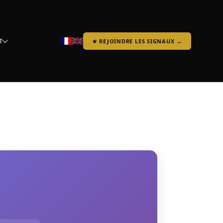
T
★ REJOINDRE LES SIGNAUX →