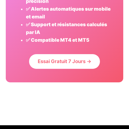
précision
✅ Alertes automatiques sur mobile
et email
✅ Support et résistances calculés
par IA
✅ Compatible MT4 et MT5
Essai Gratuit 7 Jours →