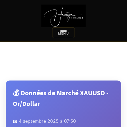
💰 Données de Marché XAUUSD -
Or/Dollar
📅 4 septembre 2025 à 07:50