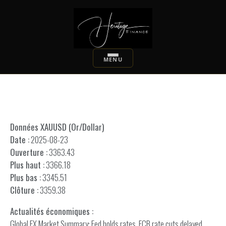
Données XAUUSD (Or/Dollar)
Date :
2025-08-23
Ouverture :
3363.43
Plus haut :
3366.18
Plus bas :
3345.51
Clôture :
3359.38
Actualités économiques :
Global FX Market Summary: Fed holds rates, ECB rate cuts delayed