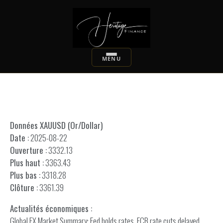
Données XAUUSD (Or/Dollar)
Date :
2025-08-22
Ouverture :
3332.13
Plus haut :
3363.43
Plus bas :
3318.28
Clôture :
3361.39
Actualités économiques :
Global FX Market Summary: Fed holds rates, ECB rate cuts delayed