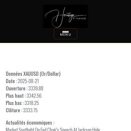
Données XAUUSD (Or/Dollar)
Date :
2025-08-21
Ouverture :
3339.88
Plus haut :
3342.56
Plus bas :
3318.25
Clôture :
3333.75
Actualités économiques :
Market Spotlight On Fed Chair's Speech At Jackson Hole