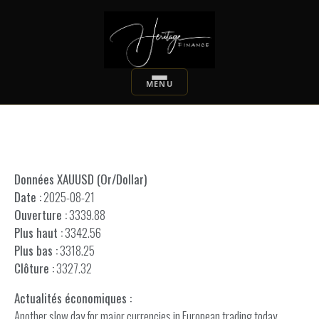
Données XAUUSD (Or/Dollar)
Date :
2025-08-21
Ouverture :
3339.88
Plus haut :
3342.56
Plus bas :
3318.25
Clôture :
3327.32
Actualités économiques :
Another slow day for major currencies in European trading today