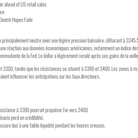
r ahead of US retail sales
ore
d Dovish Hopes Fade
e principalement neutre avec une légère pression baissière, clôturant à 3345
 une réaction aux données économiques américaines, notamment un indice des pri
modante de la Fed. Le dollar a légèrement reculé après ses gains de la veille, o
 et 3300, tandis que les résistances se situent à 3380 et 3400. Les zones à r
raient influencer les anticipations sur les taux directeurs.
istance à 3380 pourrait propulser l'or vers 3400.
nario perd en crédibilité.
assure dus à une faible liquidité pendant les heures creuses.