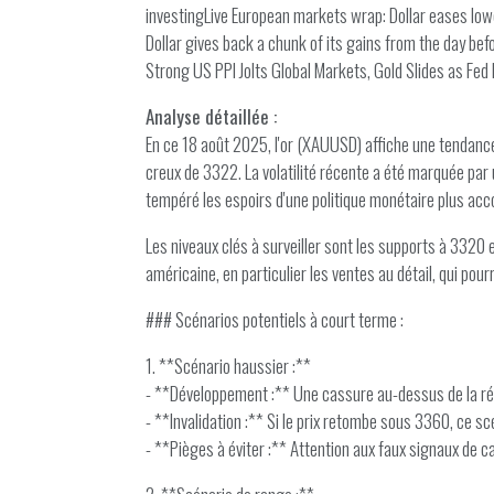
investingLive European markets wrap: Dollar eases lowe
Dollar gives back a chunk of its gains from the day bef
Strong US PPI Jolts Global Markets, Gold Slides as Fe
Analyse détaillée :
En ce 18 août 2025, l'or (XAUUSD) affiche une tendanc
creux de 3322. La volatilité récente a été marquée par
tempéré les espoirs d'une politique monétaire plus accom
Les niveaux clés à surveiller sont les supports à 3320
américaine, en particulier les ventes au détail, qui pour
### Scénarios potentiels à court terme :
1. **Scénario haussier :**
- **Développement :** Une cassure au-dessus de la rés
- **Invalidation :** Si le prix retombe sous 3360, ce scé
- **Pièges à éviter :** Attention aux faux signaux de c