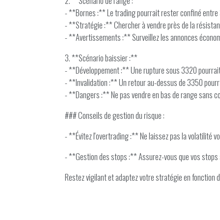
2. **Scénario de range :**
- **Bornes :** Le trading pourrait rester confiné entr
- **Stratégie :** Chercher à vendre près de la résista
- **Avertissements :** Surveillez les annonces économ
3. **Scénario baissier :**
- **Développement :** Une rupture sous 3320 pourrait
- **Invalidation :** Un retour au-dessus de 3350 pourra
- **Dangers :** Ne pas vendre en bas de range sans co
### Conseils de gestion du risque :
- **Évitez l'overtrading :** Ne laissez pas la volatilité
- **Gestion des stops :** Assurez-vous que vos stops s
Restez vigilant et adaptez votre stratégie en fonctio