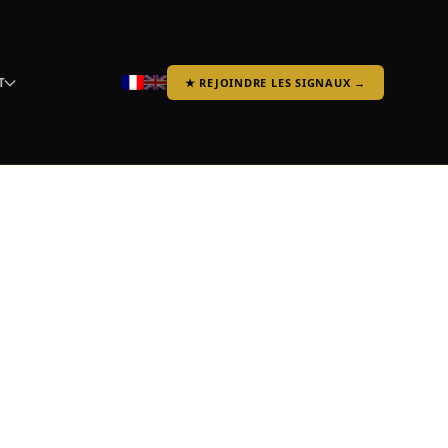
T
★ REJOINDRE LES SIGNAUX →