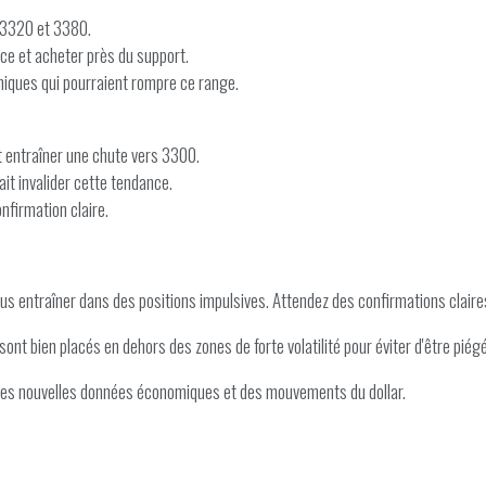
e 3320 et 3380.
nce et acheter près du support.
iques qui pourraient rompre ce range.
 entraîner une chute vers 3300.
it invalider cette tendance.
nfirmation claire.
 vous entraîner dans des positions impulsives. Attendez des confirmations claires
ont bien placés en dehors des zones de forte volatilité pour éviter d'être pi
n des nouvelles données économiques et des mouvements du dollar.