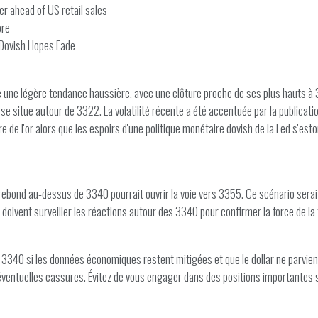
r ahead of US retail sales
ore
d Dovish Hopes Fade
une légère tendance haussière, avec une clôture proche de ses plus hauts à 33
 situe autour de 3322. La volatilité récente a été accentuée par la publication 
e de l'or alors que les espoirs d'une politique monétaire dovish de la Fed s'est
n rebond au-dessus de 3340 pourrait ouvrir la voie vers 3355. Ce scénario serait
 doivent surveiller les réactions autour des 3340 pour confirmer la force de l
3340 si les données économiques restent mitigées et que le dollar ne parvient 
'éventuelles cassures. Évitez de vous engager dans des positions importantes s