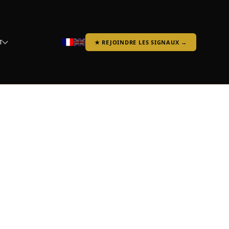
T
★ REJOINDRE LES SIGNAUX →