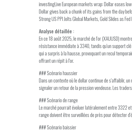
investingLive European markets wrap: Dollar eases lowe
Dollar gives back a chunk of its gains from the day bef
Strong US PPI Jolts Global Markets, Gold Slides as Fe
Analyse détaillée :
En ce 18 août 2025, le marché de l'or (XAUUSD) montre 
résistance immédiate à 3340, tandis qu'un support clé se
qui a surpris à la hausse, provoquant un recul temporair
offrant un répit à l'or.
### Scénario haussier
Dans un contexte où le dollar continue de s'affaiblir, u
signaler un retour de la pression vendeuse. Les traders
### Scénario de range
Le marché pourrait évoluer latéralement entre 3322 et 
range doivent être surveillées de près pour détecter d
### Scénario baissier