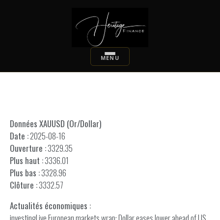
Données XAUUSD (Or/Dollar)
Date :
2025-08-16
Ouverture :
3329.35
Plus haut :
3336.01
Plus bas :
3328.96
Clôture :
3332.57
Actualités économiques :
investingLive European markets wrap: Dollar eases lower ahead of US