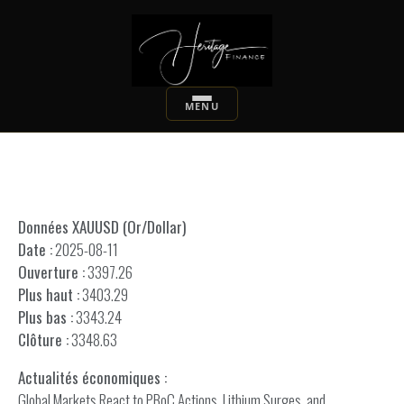
Données XAUUSD (Or/Dollar)
Date :
2025-08-11
Ouverture :
3397.26
Plus haut :
3403.29
Plus bas :
3343.24
Clôture :
3348.63
Actualités économiques :
Global Markets React to PBoC Actions, Lithium Surges, and