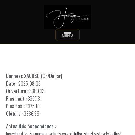
Données XAUUSD (Or/Dollar)
Date :
2025-08-08
Ouverture :
3389.03
Plus haut :
3397.81
Plus bas :
3375.19
Clôture :
3386.39
Actualités économiques :
investingLive European markets wrap: Dollar, stocks steady in final