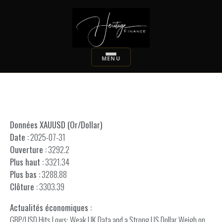
Données XAUUSD (Or/Dollar)
Date :
2025-07-31
Ouverture :
3292.2
Plus haut :
3321.34
Plus bas :
3288.88
Clôture :
3303.39
Actualités économiques :
GBP/USD Hits Lows: Weak UK Data and a Strong US Dollar Weigh on