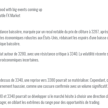
ood with big events coming up
atile FX Market
ndance baissière, marquée par un recul notable du prix de clôture à 3287, aprè
ées économiques robustes aux États-Unis, réduisant les espoirs d'une baisse des
ique baissière.
diat autour de 3280, avec une résistance critique à 3340. La volatilité récen
croéconomiques incertaines.
au-dessus de 3340, une reprise vers 3380 pourrait se matérialiser. Cependant, 
tournement haussier, comme une cassure confirmée avec un volume significatif.
 et 3340 pourrait se développer si le marché hésite à choisir une direction cla
ger, en ciblant les extrêmes du range pour des opportunités de trading.