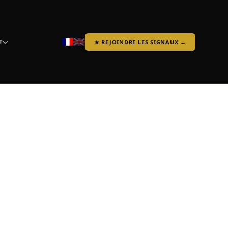
T
★ REJOINDRE LES SIGNAUX →