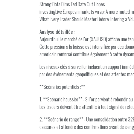
Strong Data Dims Fed Rate Cut Hopes
investingLive European markets wrap: A more muted m
What Every Trader Should Master Before Entering a Vol
Analyse détaillée :
Aujourd'hui, le marché de l'or (XAUUSD) affiche une te
Cette pression à la baisse est intensifiée par des donn
américain renforcé contribue également à cette dynam
Les niveaux clés à surveiller incluent un support immé
par des événements géopolitiques et des attentes ma
**Scénarios potentiels :**
1. **Scénario haussier** : Si l'or parvient à rebondir 
Les traders doivent être attentifs à tout signal de re
2. **Scénario de range** : Une consolidation entre 3280
cassures et attendre des confirmations avant de s'enga