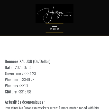
Données XAUUSD (Or/Dollar)
Date :
2025-07-30
Ouverture :
3334.23
Plus haut :
3340.28
Plus bas :
3310
Clôture :
3313.98
Actualités économiques :
investingLive European markets wrap: A more muted mood with big