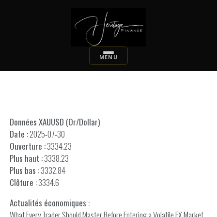
Données XAUUSD (Or/Dollar)
Date :
2025-07-30
Ouverture :
3334.23
Plus haut :
3338.23
Plus bas :
3332.84
Clôture :
3334.6
Actualités économiques :
What Every Trader Should Master Before Entering a Volatile FX Market