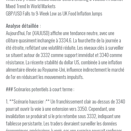
Mixed Trend In World Markets
GBP/USD Falls to 9-Week Low as UK Food Inflation Jumps
Analyse détaillée :
Aujourd'hui, l'or (XAUUSD) affiche une tendance neutre, avec une
clôture quasiment inchangée à 3334.6. La fourchette de la journée a
été étroite, reflétant une volatilité réduite. Les niveaux clés à surveiller
se situent autour de 3332 comme support immédiat et 3340 comme
résistance. La récente stabilité du dollar US, combinée à une inflation
alimentaire élevée au Royaume-Uni, influence indirectement le marché
de l'or en réduisant les mouvements impulsifs.
### Scénarios potentiels à court terme :
1. **Scénario haussier :** Un franchissement clair au-dessus de 3340
pourrait ouvrir la voie à une extension vers 3350. Cependant, une
invalidation se produirait si le prix retombe sous 3332, indiquant une
faiblesse persistante. Les traders devraient surveiller les données
économiques américaines à venir, car une surprise pourrait renforcer