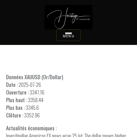
Données XAUUSD (Or/Dollar)
Date :
2025-07-26
Ouverture :
3347.16
Plus haut :
3358.44
Plus bas :
3345.6
Clôture :
3352.96
Actualités économiques :
Investinglive Americas FX news wrap 25 Jul: The dollar moves higher