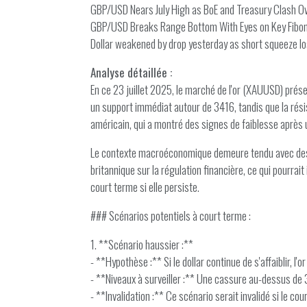
GBP/USD Nears July High as BoE and Treasury Clash Ov
GBP/USD Breaks Range Bottom With Eyes on Key Fibon
Dollar weakened by drop yesterday as short squeeze
Analyse détaillée :
En ce 23 juillet 2025, le marché de l'or (XAUUSD) prése
un support immédiat autour de 3416, tandis que la résis
américain, qui a montré des signes de faiblesse après 
Le contexte macroéconomique demeure tendu avec des i
britannique sur la régulation financière, ce qui pourrait
court terme si elle persiste.
### Scénarios potentiels à court terme :
1. **Scénario haussier :**
- **Hypothèse :** Si le dollar continue de s'affaiblir, l'or
- **Niveaux à surveiller :** Une cassure au-dessus de
- **Invalidation :** Ce scénario serait invalidé si le 