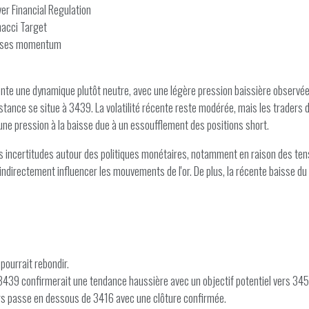
er Financial Regulation
acci Target
 loses momentum
nte une dynamique plutôt neutre, avec une légère pression baissière observée e
tance se situe à 3439. La volatilité récente reste modérée, mais les traders do
une pression à la baisse due à un essoufflement des positions short.
ncertitudes autour des politiques monétaires, notamment en raison des tensi
 indirectement influencer les mouvements de l'or. De plus, la récente baisse du d
 pourrait rebondir.
 3439 confirmerait une tendance haussière avec un objectif potentiel vers 345
cours passe en dessous de 3416 avec une clôture confirmée.