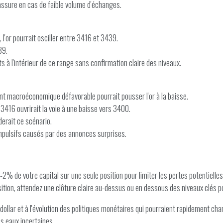
cassure en cas de faible volume d'échanges.
l'or pourrait osciller entre 3416 et 3439.
39.
 à l'intérieur de ce range sans confirmation claire des niveaux.
nt macroéconomique défavorable pourrait pousser l'or à la baisse.
3416 ouvrirait la voie à une baisse vers 3400.
derait ce scénario.
mpulsifs causés par des annonces surprises.
% de votre capital sur une seule position pour limiter les pertes potentielles
tion, attendez une clôture claire au-dessus ou en dessous des niveaux clés pour
ollar et à l'évolution des politiques monétaires qui pourraient rapidement cha
s eaux incertaines.