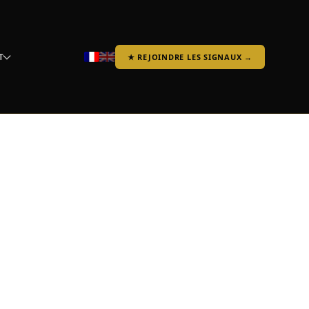
T
★ REJOINDRE LES SIGNAUX →