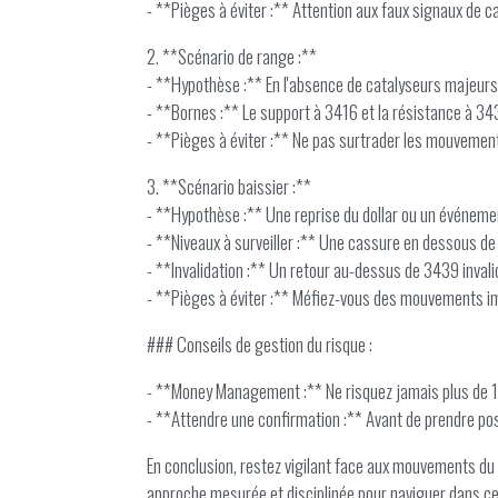
- **Pièges à éviter :** Attention aux faux signaux de 
2. **Scénario de range :**
- **Hypothèse :** En l'absence de catalyseurs majeurs, 
- **Bornes :** Le support à 3416 et la résistance à 34
- **Pièges à éviter :** Ne pas surtrader les mouvements
3. **Scénario baissier :**
- **Hypothèse :** Une reprise du dollar ou un événeme
- **Niveaux à surveiller :** Une cassure en dessous de 
- **Invalidation :** Un retour au-dessus de 3439 invali
- **Pièges à éviter :** Méfiez-vous des mouvements i
### Conseils de gestion du risque :
- **Money Management :** Ne risquez jamais plus de 1-2
- **Attendre une confirmation :** Avant de prendre posi
En conclusion, restez vigilant face aux mouvements du d
approche mesurée et disciplinée pour naviguer dans ce