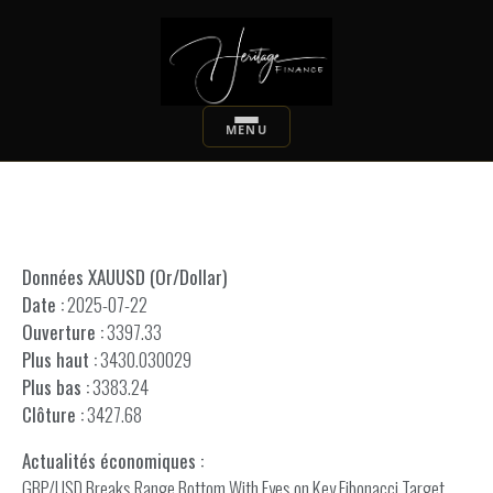
Données XAUUSD (Or/Dollar)
Date :
2025-07-22
Ouverture :
3397.33
Plus haut :
3430.030029
Plus bas :
3383.24
Clôture :
3427.68
Actualités économiques :
GBP/USD Breaks Range Bottom With Eyes on Key Fibonacci Target