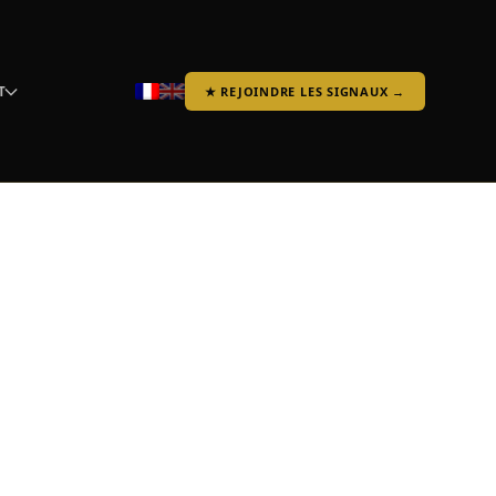
T
★ REJOINDRE LES SIGNAUX →