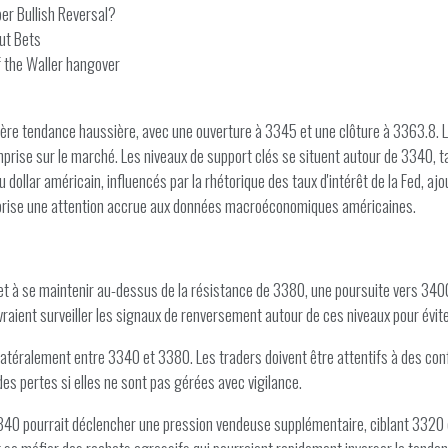
er Bullish Reversal?
ut Bets
f the Waller hangover
ère tendance haussière, avec une ouverture à 3345 et une clôture à 3363.8. Le
prise sur le marché. Les niveaux de support clés se situent autour de 3340, t
ollar américain, influencés par la rhétorique des taux d'intérêt de la Fed, ajou
avorise une attention accrue aux données macroéconomiques américaines.
ir et à se maintenir au-dessus de la résistance de 3380, une poursuite vers 3400
vraient surveiller les signaux de renversement autour de ces niveaux pour évit
atéralement entre 3340 et 3380. Les traders doivent être attentifs à des confi
es pertes si elles ne sont pas gérées avec vigilance.
340 pourrait déclencher une pression vendeuse supplémentaire, ciblant 3320 