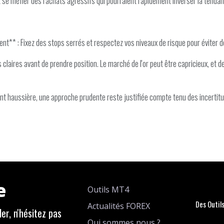
 se méfier des rachats agressifs qui pourraient rapidement inverser la tendan
nt** : Fixez des stops serrés et respectez vos niveaux de risque pour évite
s claires avant de prendre position. Le marché de l'or peut être capricieux, et
t haussière, une approche prudente reste justifiée compte tenu des incertitude
e
Outils MT4
Des Outil
Actualités FOREX
er, n'hésitez pas
Qui sommes nous ?