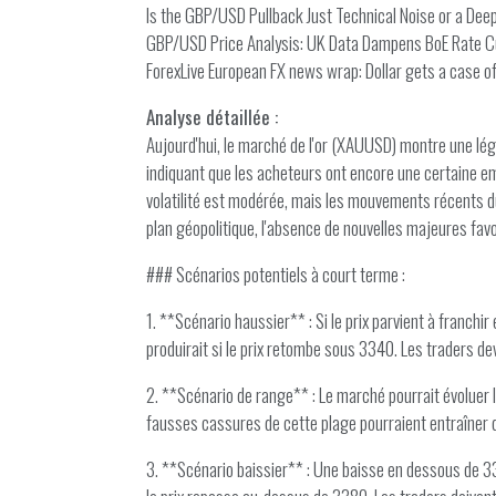
Is the GBP/USD Pullback Just Technical Noise or a Deep
GBP/USD Price Analysis: UK Data Dampens BoE Rate C
ForexLive European FX news wrap: Dollar gets a case o
Analyse détaillée :
Aujourd'hui, le marché de l'or (XAUUSD) montre une lég
indiquant que les acheteurs ont encore une certaine em
volatilité est modérée, mais les mouvements récents du d
plan géopolitique, l'absence de nouvelles majeures f
### Scénarios potentiels à court terme :
1. **Scénario haussier** : Si le prix parvient à franch
produirait si le prix retombe sous 3340. Les traders de
2. **Scénario de range** : Le marché pourrait évoluer l
fausses cassures de cette plage pourraient entraîner d
3. **Scénario baissier** : Une baisse en dessous de 3