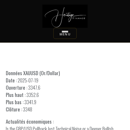
Données XAUUSD (Or/Dollar)
Date :
2025-07-19
Ouverture :
3347.6
Plus haut :
3352.6
Plus bas :
3341.9
Clôture :
3348
Actualités économiques :
Is the GBP/USD Pullback Just Technical Noise or a Deeper Bullish