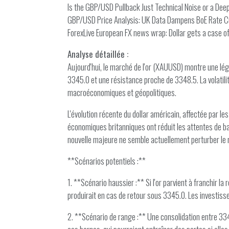
Is the GBP/USD Pullback Just Technical Noise or a Deep
GBP/USD Price Analysis: UK Data Dampens BoE Rate C
ForexLive European FX news wrap: Dollar gets a case o
Analyse détaillée :
Aujourd'hui, le marché de l'or (XAUUSD) montre une lég
3345.0 et une résistance proche de 3348.5. La volatili
macroéconomiques et géopolitiques.
L'évolution récente du dollar américain, affectée par l
économiques britanniques ont réduit les attentes de bais
nouvelle majeure ne semble actuellement perturber le m
**Scénarios potentiels :**
1. **Scénario haussier :** Si l'or parvient à franchir 
produirait en cas de retour sous 3345.0. Les investiss
2. **Scénario de range :** Une consolidation entre 334