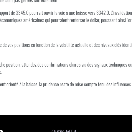
es ne sont pas gérées correctement.
pport de 3345.0 pourrait ouvrir la voie à une baisse vers 3342.0. L'invalidation
économiques américaines qui pourraient renforcer le dollar, poussant ainsi l'or 
lle de vos positions en fonction de la volatilité actuelle et des niveaux clés id
re position, attendez des confirmations claires via des signaux techniques o
.
ent orienté à la baisse, la prudence reste de mise compte tenu des influences
e
Outils MT4