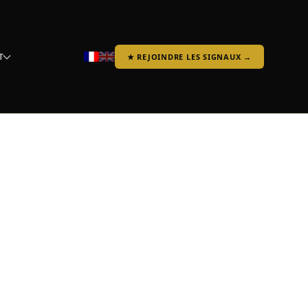
T
★ REJOINDRE LES SIGNAUX →