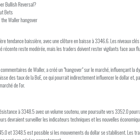
er Bullish Reversal?
ut Bets
f the Waller hangover
ère tendance baissière, avec une clôture en baisse à 3346.6. Les niveaux clés 
té récente reste modérée, mais les traders doivent rester vigilants face aux 
es commentaires de Waller, a créé un "hangover" sur le marché, influençant la d
se des taux de la BoE, ce qui pourrait indirectement influencer le dollar et, pa
arché de l'or.
la résistance à 3348.5 avec un volume soutenu, une poursuite vers 3352.0 pourra
eurs devraient surveiller les indicateurs techniques et les nouvelles économi
5.0 et 3348.5 est possible si les mouvements du dollar se stabilisent. Les tr