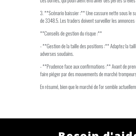
ces bornes, qui pourraient entraîner des pertes si ell
3. **Scénario baissier :** Une cassure nette sous le su
de 3348.5. Les traders doivent surveiller les annonces 
**Conseils de gestion du risque :**
- **Gestion de la taille des positions :** Adaptez la tai
adverses soudains.
- **Prudence face aux confirmations :** Avant de prend
faire piéger par des mouvements de marché trompeurs
En résumé, bien que le marché de l'or semble actuellem
Besoin d'aid