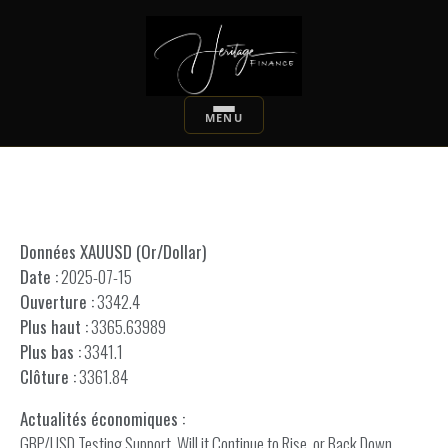
Données XAUUSD (Or/Dollar)
Date :
2025-07-15
Ouverture :
3342.4
Plus haut :
3365.63989
Plus bas :
3341.1
Clôture :
3361.84
Actualités économiques :
GBP/USD Testing Support, Will it Continue to Rise, or Back Down