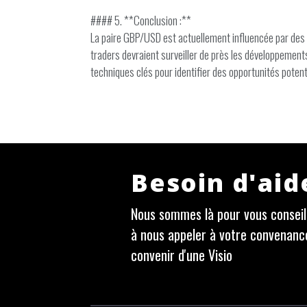
#### 5. **Conclusion :**
La paire GBP/USD est actuellement influencée par des 
traders devraient surveiller de près les développement
techniques clés pour identifier des opportunités potent
Besoin d'aid
Nous sommes là pour vous conseill
à nous appeler à votre convenanc
convenir d'une Visio