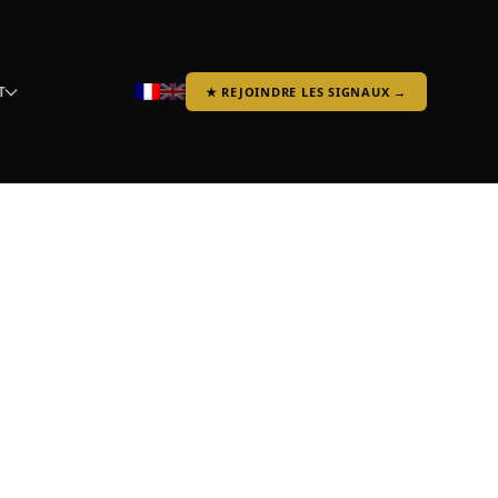
T
★ REJOINDRE LES SIGNAUX →