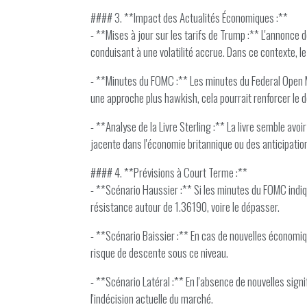
#### 3. **Impact des Actualités Économiques :**
- **Mises à jour sur les tarifs de Trump :** L'annonce
conduisant à une volatilité accrue. Dans ce contexte, 
- **Minutes du FOMC :** Les minutes du Federal Open M
une approche plus hawkish, cela pourrait renforcer le dol
- **Analyse de la Livre Sterling :** La livre semble avo
jacente dans l'économie britannique ou des anticipation
#### 4. **Prévisions à Court Terme :**
- **Scénario Haussier :** Si les minutes du FOMC indiq
résistance autour de 1.36190, voire le dépasser.
- **Scénario Baissier :** En cas de nouvelles économi
risque de descente sous ce niveau.
- **Scénario Latéral :** En l'absence de nouvelles sign
l'indécision actuelle du marché.