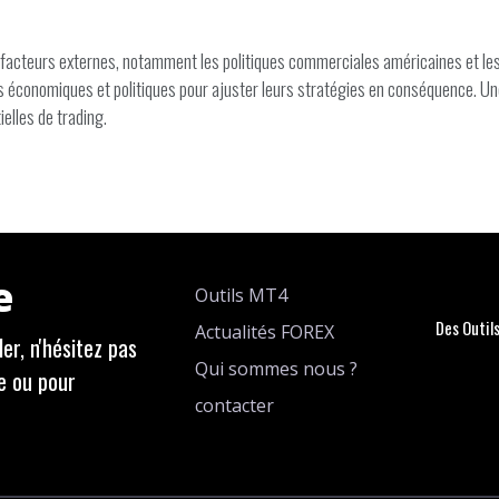
facteurs externes, notamment les politiques commerciales américaines et les a
s économiques et politiques pour ajuster leurs stratégies en conséquence. Une 
ielles de trading.
e
Outils MT4
Des Outil
Actualités FOREX
er, n'hésitez pas
Qui sommes nous ?
e ou pour
contacter