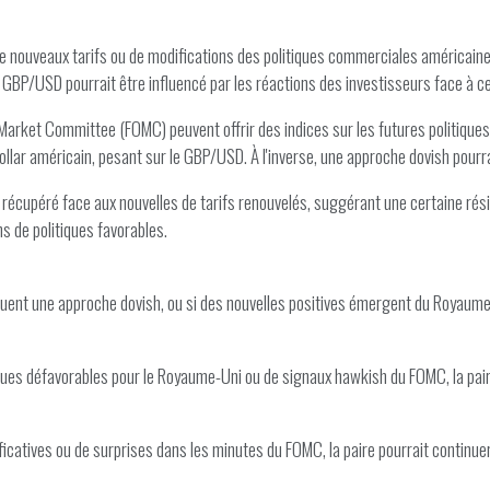
 de nouveaux tarifs ou de modifications des politiques commerciales américaine
le GBP/USD pourrait être influencé par les réactions des investisseurs face à 
arket Committee (FOMC) peuvent offrir des indices sur les futures politique
lar américain, pesant sur le GBP/USD. À l'inverse, une approche dovish pourrait a
ir récupéré face aux nouvelles de tarifs renouvelés, suggérant une certaine rés
s de politiques favorables.
uent une approche dovish, ou si des nouvelles positives émergent du Royaume-U
ques défavorables pour le Royaume-Uni ou de signaux hawkish du FOMC, la paire
ificatives ou de surprises dans les minutes du FOMC, la paire pourrait continuer