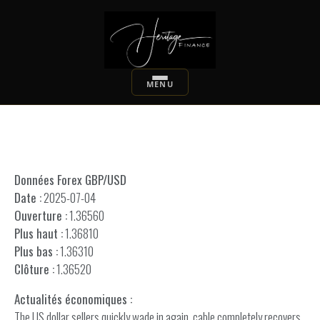
Données Forex GBP/USD
Date :
2025-07-04
Ouverture :
1.36560
Plus haut :
1.36810
Plus bas :
1.36310
Clôture :
1.36520
Actualités économiques :
The US dollar sellers quickly wade in again, cable completely recovers