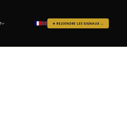
T
★ REJOINDRE LES SIGNAUX →