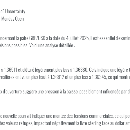
oE Uncertainty
w Monday Open
ernant la paire GBP/USD à la date du 4 juillet 2025, il est essentiel d'examine
ions possibles. Voici une analyse détaillée :
 à 1.36511 et clôturé légèrement plus bas à 1.36380. Cela indique une légère t
urnalières ont vu un plus haut à 1.36812 et un plus bas à 1.36345, ce qui montr
ix d'ouverture suggère une pression à la baisse, possiblement influencée par
tte nouvelle pourrait indiquer une montée des tensions commerciales, ce qui pe
 des valeurs refuges, impactant négativement la livre sterling face au dollar am