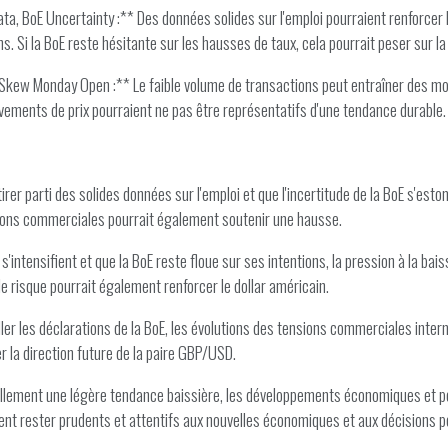
BoE Uncertainty :** Des données solides sur l'emploi pourraient renforcer la li
s. Si la BoE reste hésitante sur les hausses de taux, cela pourrait peser sur la 
Skew Monday Open :** Le faible volume de transactions peut entraîner des mou
vements de prix pourraient ne pas être représentatifs d'une tendance durable.
 tirer parti des solides données sur l'emploi et que l'incertitude de la BoE s'es
ions commerciales pourrait également soutenir une hausse.
'intensifient et que la BoE reste floue sur ses intentions, la pression à la bai
e risque pourrait également renforcer le dollar américain.
iller les déclarations de la BoE, les évolutions des tensions commerciales inte
r la direction future de la paire GBP/USD.
lement une légère tendance baissière, les développements économiques et polit
ient rester prudents et attentifs aux nouvelles économiques et aux décisions po