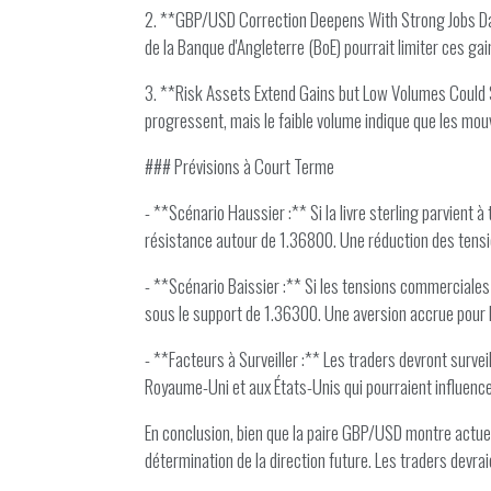
2. **GBP/USD Correction Deepens With Strong Jobs Data, 
de la Banque d'Angleterre (BoE) pourrait limiter ces gain
3. **Risk Assets Extend Gains but Low Volumes Could 
progressent, mais le faible volume indique que les mou
### Prévisions à Court Terme
- **Scénario Haussier :** Si la livre sterling parvient à
résistance autour de 1.36800. Une réduction des tens
- **Scénario Baissier :** Si les tensions commerciales s
sous le support de 1.36300. Une aversion accrue pour l
- **Facteurs à Surveiller :** Les traders devront surve
Royaume-Uni et aux États-Unis qui pourraient influence
En conclusion, bien que la paire GBP/USD montre actuel
détermination de la direction future. Les traders devra