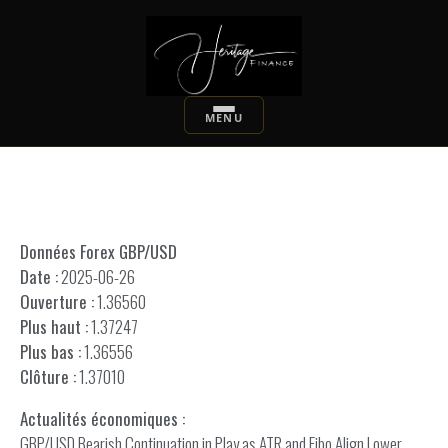
Données Forex GBP/USD
Date :
2025-06-26
Ouverture :
1.36560
Plus haut :
1.37247
Plus bas :
1.36556
Clôture :
1.37010
Actualités économiques :
GBP/USD Bearish Continuation in Play as ATR and Fibo Align Lower