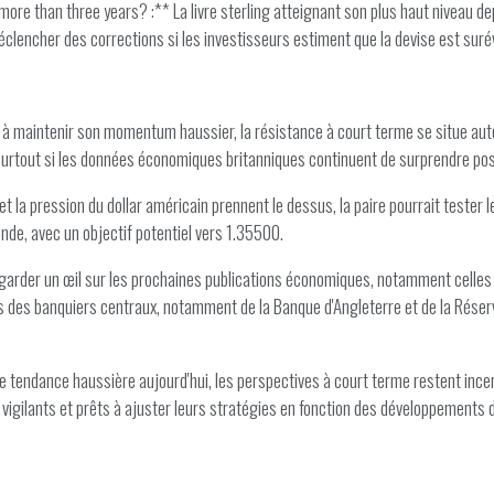
n more than three years? :** La livre sterling atteignant son plus haut niveau d
éclencher des corrections si les investisseurs estiment que la devise est suré
nt à maintenir son momentum haussier, la résistance à court terme se situe a
, surtout si les données économiques britanniques continuent de surprendre po
 et la pression du dollar américain prennent le dessus, la paire pourrait test
onde, avec un objectif potentiel vers 1.35500.
 garder un œil sur les prochaines publications économiques, notamment celles con
s des banquiers centraux, notamment de la Banque d'Angleterre et de la Réserve
e tendance haussière aujourd'hui, les perspectives à court terme restent ince
vigilants et prêts à ajuster leurs stratégies en fonction des développements