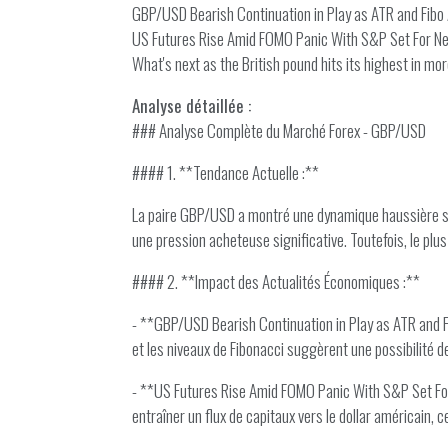
GBP/USD Bearish Continuation in Play as ATR and Fibo
US Futures Rise Amid FOMO Panic With S&P Set For Ne
What's next as the British pound hits its highest in mo
Analyse détaillée :
### Analyse Complète du Marché Forex - GBP/USD
#### 1. **Tendance Actuelle :**
La paire GBP/USD a montré une dynamique haussière sur
une pression acheteuse significative. Toutefois, le plu
#### 2. **Impact des Actualités Économiques :**
- **GBP/USD Bearish Continuation in Play as ATR and F
et les niveaux de Fibonacci suggèrent une possibilité de
- **US Futures Rise Amid FOMO Panic With S&P Set For 
entraîner un flux de capitaux vers le dollar américain,