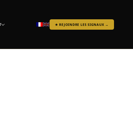
T
★ REJOINDRE LES SIGNAUX →