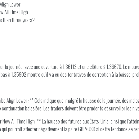
 Align Lower
w All Time High
re than three years?
 la journée, avec une ouverture à 1.36113 et une clôture à 1.36670. Le mouve
s bas à 1.35902 montre qu'il y a eu des tentatives de correction à la baisse, p
ibo Align Lower :** Cela indique que, malgré la hausse de la journée, des in
 continuation baissière. Les traders doivent être prudents et surveiller les niv
New All Time High :** La hausse des futures aux États-Unis, ainsi que l'att
 ce qui pourrait affecter négativement la paire GBP/USD si cette tendance se re