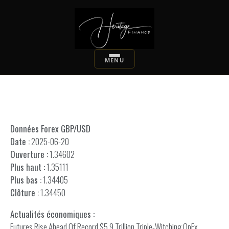
Données Forex GBP/USD
Date :
2025-06-20
Ouverture :
1.34602
Plus haut :
1.35111
Plus bas :
1.34405
Clôture :
1.34450
Actualités économiques :
Futures Rise Ahead Of Record $5.9 Trillion Triple-Witching OpEx