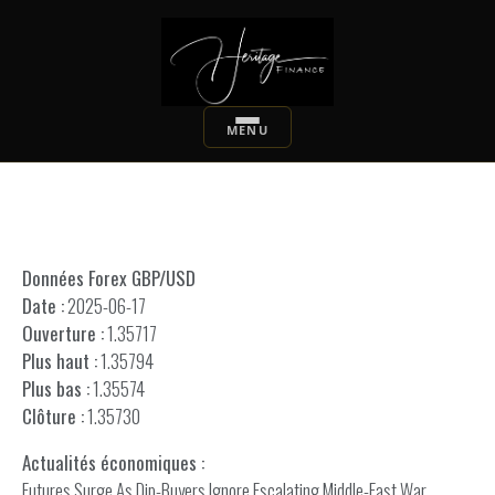
Données Forex GBP/USD
Date :
2025-06-17
Ouverture :
1.35717
Plus haut :
1.35794
Plus bas :
1.35574
Clôture :
1.35730
Actualités économiques :
Futures Surge As Dip-Buyers Ignore Escalating Middle-East War