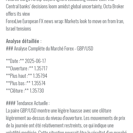
Central banks' decisions loom amidst global uncertainty, Octa Broker
offers its view
ForexLive European FX news wrap: Markets look to move on from Iran,
Israel tensions
Analyse détaillée :
### Analyse Complète du Marché Forex - GBP/USD
**Date :** 2025-06-17
**Ouverture :** 1.35717
**Plus haut :** 1.35794
**Plus bas :** 1.35574
**Clôture :** 1.35730
#### Tendance Actuelle :
La paire GBP/USD montre une légère hausse avec une clôture
légèrement au-dessus du niveau d'ouverture. Les mouvements de prix
de la journée ont été relativement restreints, ce qui indique une
volatilité modérée. Cette situation pourrait être le résultat d'un marché