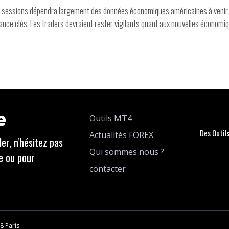
 sessions dépendra largement des données économiques américaines à venir, n
tance clés. Les traders devraient rester vigilants quant aux nouvelles économi
e
Outils MT4
Des Outil
Actualités FOREX
er, n'hésitez pas
Qui sommes nous ?
e ou pour
contacter
8 Paris