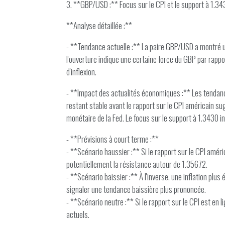
3. **GBP/USD :** Focus sur le CPI et le support à 1.3430
**Analyse détaillée :**
- **Tendance actuelle :** La paire GBP/USD a montré un
l'ouverture indique une certaine force du GBP par rappo
d'inflexion.
- **Impact des actualités économiques :** Les tendance
restant stable avant le rapport sur le CPI américain sug
monétaire de la Fed. Le focus sur le support à 1.3430 in
- **Prévisions à court terme :**
- **Scénario haussier :** Si le rapport sur le CPI améri
potentiellement la résistance autour de 1.35672.
- **Scénario baissier :** À l'inverse, une inflation plu
signaler une tendance baissière plus prononcée.
- **Scénario neutre :** Si le rapport sur le CPI est en l
actuels.