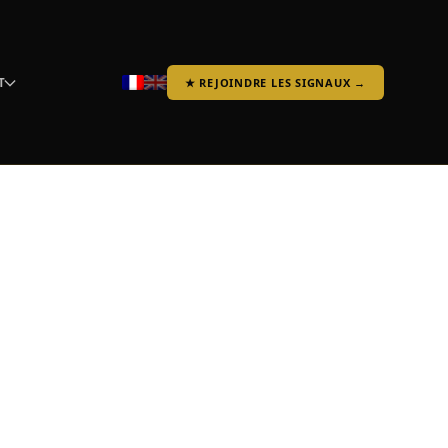
T
★ REJOINDRE LES SIGNAUX →