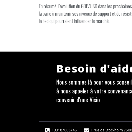
En résumé, l'évolution du GBP/USD dans les prochaines
la paire à maintenir ses niveaux de support et de résis
la Fed qui pourraient influencer le marché.
Besoin d'aid
Nous sommes là pour vous conseill
à nous appeler à votre convenanc
convenir d'une Visio
+33187668748
1 rue de Stockholm 7500