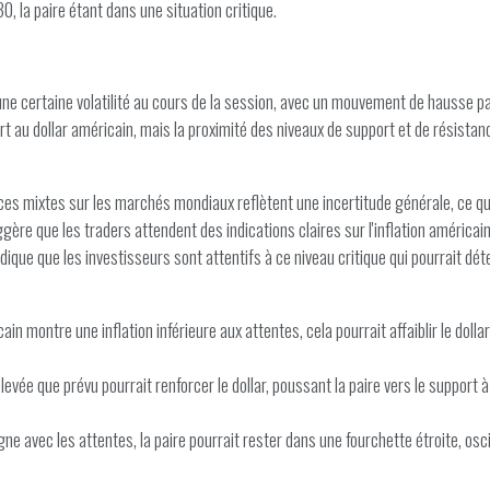
, la paire étant dans une situation critique.
e certaine volatilité au cours de la session, avec un mouvement de hausse par
rt au dollar américain, mais la proximité des niveaux de support et de résistan
s mixtes sur les marchés mondiaux reflètent une incertitude générale, ce qui p
gère que les traders attendent des indications claires sur l'inflation américaine
dique que les investisseurs sont attentifs à ce niveau critique qui pourrait déte
cain montre une inflation inférieure aux attentes, cela pourrait affaiblir le dol
s élevée que prévu pourrait renforcer le dollar, poussant la paire vers le suppo
igne avec les attentes, la paire pourrait rester dans une fourchette étroite, os