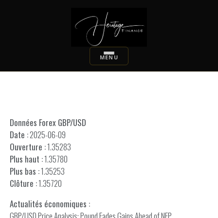
Données Forex GBP/USD
Date :
2025-06-09
Ouverture :
1.35283
Plus haut :
1.35780
Plus bas :
1.35253
Clôture :
1.35720
Actualités économiques :
GBP/USD Price Analysis: Pound Fades Gains Ahead of NFP