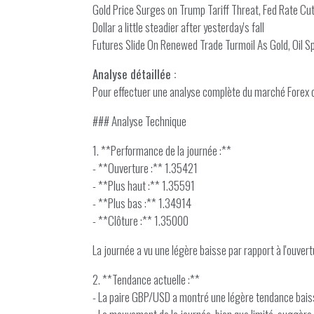
Gold Price Surges on Trump Tariff Threat, Fed Rate Cu
Dollar a little steadier after yesterday's fall
Futures Slide On Renewed Trade Turmoil As Gold, Oil S
Analyse détaillée :
Pour effectuer une analyse complète du marché Forex c
### Analyse Technique
1. **Performance de la journée :**
- **Ouverture :** 1.35421
- **Plus haut :** 1.35591
- **Plus bas :** 1.34914
- **Clôture :** 1.35000
La journée a vu une légère baisse par rapport à l'ouvert
2. **Tendance actuelle :**
- La paire GBP/USD a montré une légère tendance baissi