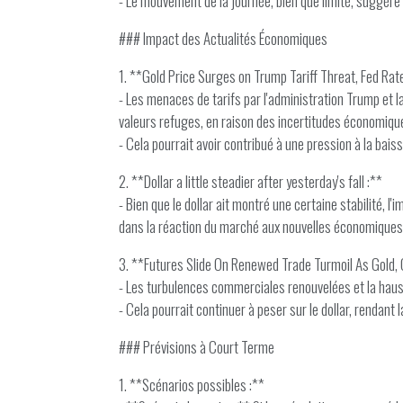
- Le mouvement de la journée, bien que limité, suggère
### Impact des Actualités Économiques
1. **Gold Price Surges on Trump Tariff Threat, Fed Rat
- Les menaces de tarifs par l'administration Trump et la 
valeurs refuges, en raison des incertitudes économiqu
- Cela pourrait avoir contribué à une pression à la bais
2. **Dollar a little steadier after yesterday's fall :**
- Bien que le dollar ait montré une certaine stabilité, 
dans la réaction du marché aux nouvelles économiques,
3. **Futures Slide On Renewed Trade Turmoil As Gold, O
- Les turbulences commerciales renouvelées et la hausse
- Cela pourrait continuer à peser sur le dollar, rendan
### Prévisions à Court Terme
1. **Scénarios possibles :**