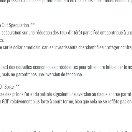
 une pression à la baisse, potentiellement en raison des incertitudes économi
e Cut Speculation :**
spéculation sur une réduction des taux d'intérêt par la Fed ont contribué à une 
es.
se sur le dollar américain, car les investisseurs cherchent à se protéger contre
l'impact des nouvelles économiques précédentes pourrait encore influencer le ma
 mais ne garantit pas une inversion de tendance.
il Spike :**
 des prix de l'or et du pétrole signalent une aversion au risque accrue parmi 
t la GBP relativement plus forte à court terme, bien que cela ne se reflète pas