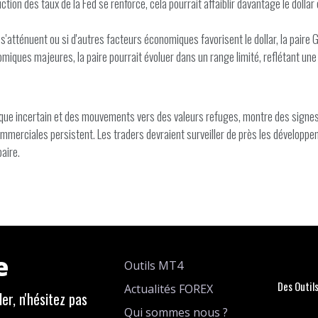
ction des taux de la Fed se renforce, cela pourrait affaiblir davantage le doll
s'atténuent ou si d'autres facteurs économiques favorisent le dollar, la paire
miques majeures, la paire pourrait évoluer dans un range limité, reflétant une
ue incertain et des mouvements vers des valeurs refuges, montre des signes 
commerciales persistent. Les traders devraient surveiller de près les dévelop
aire.
e
Outils MT4
Des Outil
Actualités FOREX
er, n'hésitez pas
Qui sommes nous ?