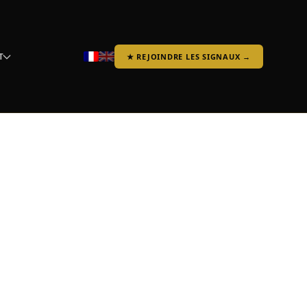
T
★ REJOINDRE LES SIGNAUX →