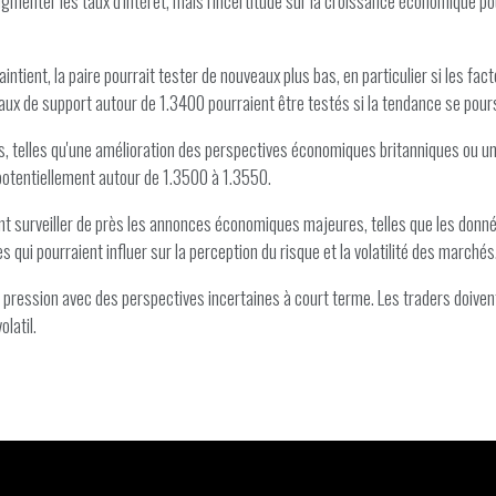
gmenter les taux d'intérêt, mais l'incertitude sur la croissance économique pou
intient, la paire pourrait tester de nouveaux plus bas, en particulier si les fa
ux de support autour de 1.3400 pourraient être testés si la tendance se pours
es, telles qu'une amélioration des perspectives économiques britanniques ou 
 potentiellement autour de 1.3500 à 1.3550.
ent surveiller de près les annonces économiques majeures, telles que les données
 qui pourraient influer sur la perception du risque et la volatilité des marchés
pression avec des perspectives incertaines à court terme. Les traders doiven
latil.