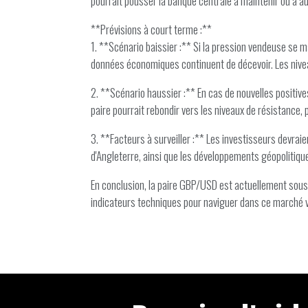
pourrait pousser la banque centrale à maintenir ou à au
**Prévisions à court terme :**
1. **Scénario baissier :** Si la pression vendeuse se ma
données économiques continuent de décevoir. Les nivea
2. **Scénario haussier :** En cas de nouvelles positiv
paire pourrait rebondir vers les niveaux de résistance,
3. **Facteurs à surveiller :** Les investisseurs devrai
d'Angleterre, ainsi que les développements géopolitiques
En conclusion, la paire GBP/USD est actuellement sous 
indicateurs techniques pour naviguer dans ce marché vo