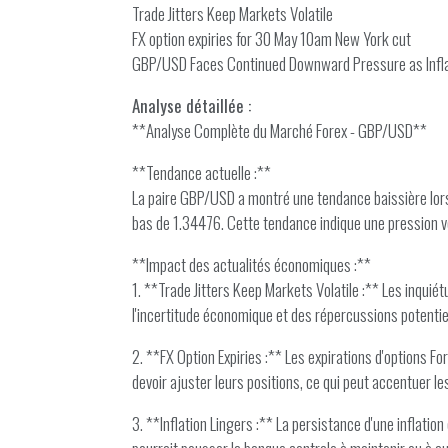
Trade Jitters Keep Markets Volatile
FX option expiries for 30 May 10am New York cut
GBP/USD Faces Continued Downward Pressure as Infla
Analyse détaillée :
**Analyse Complète du Marché Forex - GBP/USD**
**Tendance actuelle :**
La paire GBP/USD a montré une tendance baissière lors d
bas de 1.34476. Cette tendance indique une pression ve
**Impact des actualités économiques :**
1. **Trade Jitters Keep Markets Volatile :** Les inquiét
l'incertitude économique et des répercussions potentiel
2. **FX Option Expiries :** Les expirations d'options F
devoir ajuster leurs positions, ce qui peut accentuer 
3. **Inflation Lingers :** La persistance d'une inflatio