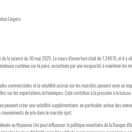
tion Lingers
e la séance du 30 mai 2025. Le cours d'ouverture était de 1.34876, et il a clô
ndeuse continue sur la paire, accentuée par une incapacité à maintenir les niv
udes commerciales et la volatilité accrue sur les marchés peuvent avoir un impac
les sur les exportations britanniques. Cela contribue à la pression à la baiss
orex peuvent créer une volatilité supplémentaire, en particulier autour des nive
les mouvements de prix dans le marché spot.
n élevée au Royaume-Uni peut influencer la politique monétaire de la Banque d'Ang