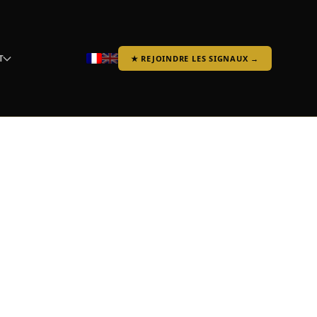
T
★ REJOINDRE LES SIGNAUX →