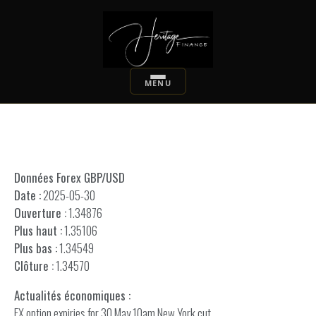
Données Forex GBP/USD
Date :
2025-05-30
Ouverture :
1.34876
Plus haut :
1.35106
Plus bas :
1.34549
Clôture :
1.34570
Actualités économiques :
FX option expiries for 30 May 10am New York cut