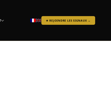
T
★ REJOINDRE LES SIGNAUX →