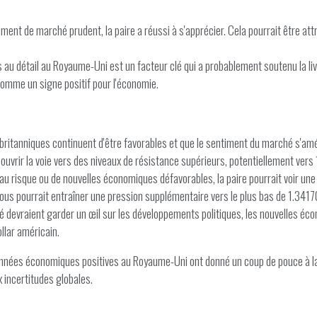
t de marché prudent, la paire a réussi à s'apprécier. Cela pourrait être attri
 au détail au Royaume-Uni est un facteur clé qui a probablement soutenu la liv
omme un signe positif pour l'économie.
ritanniques continuent d'être favorables et que le sentiment du marché s'amél
uvrir la voie vers des niveaux de résistance supérieurs, potentiellement vers
n au risque ou de nouvelles économiques défavorables, la paire pourrait voir une
ous pourrait entraîner une pression supplémentaire vers le plus bas de 1.3417
hé devraient garder un œil sur les développements politiques, les nouvelles éc
llar américain.
données économiques positives au Royaume-Uni ont donné un coup de pouce à la 
x incertitudes globales.