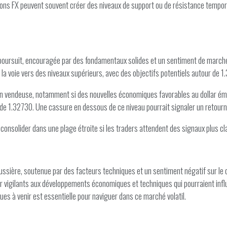
tions FX peuvent souvent créer des niveaux de support ou de résistance tempora
poursuit, encouragée par des fondamentaux solides et un sentiment de marché po
 la voie vers des niveaux supérieurs, avec des objectifs potentiels autour de 1
ion vendeuse, notamment si des nouvelles économiques favorables au dollar ém
ur de 1.32730. Une cassure en dessous de ce niveau pourrait signaler un retou
 consolider dans une plage étroite si les traders attendent des signaux plus 
ssière, soutenue par des facteurs techniques et un sentiment négatif sur le
r vigilants aux développements économiques et techniques qui pourraient influe
ues à venir est essentielle pour naviguer dans ce marché volatil.