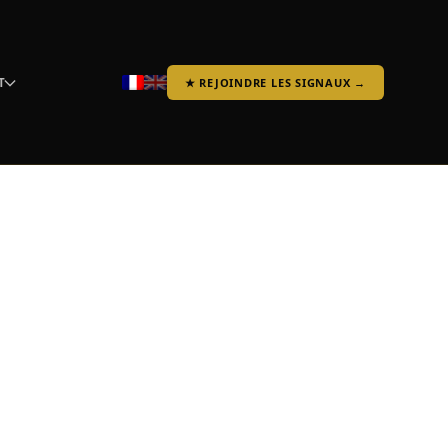
T
★ REJOINDRE LES SIGNAUX →