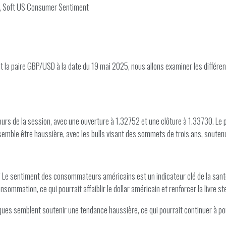
s, Soft US Consumer Sentiment
la paire GBP/USD à la date du 19 mai 2025, nous allons examiner les différe
urs de la session, avec une ouverture à 1.32752 et une clôture à 1.33730. Le p
 semble être haussière, avec les bulls visant des sommets de trois ans, souten
Le sentiment des consommateurs américains est un indicateur clé de la sant
mmation, ce qui pourrait affaiblir le dollar américain et renforcer la livre ste
iques semblent soutenir une tendance haussière, ce qui pourrait continuer à