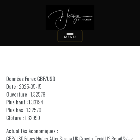
Données Forex GBP/USD
Date :
2025-05-15
Ouverture :
1.32578
Plus haut :
1.33194
Plus bas :
1.32570
Clôture :
1.32990
Actualités économiques :
GBP/USD Edges Higher After Strong UK Growth, Tepid US Retail Sales