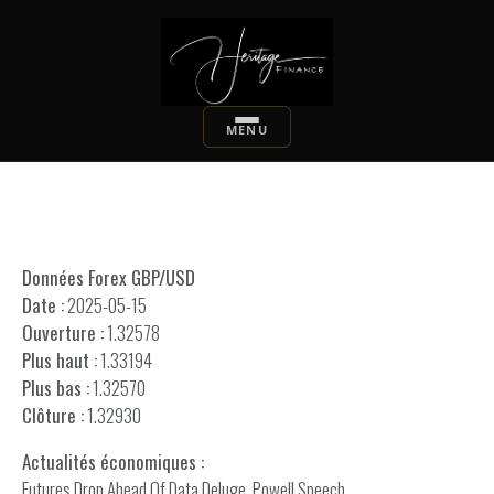
Données Forex GBP/USD
Date :
2025-05-15
Ouverture :
1.32578
Plus haut :
1.33194
Plus bas :
1.32570
Clôture :
1.32930
Actualités économiques :
Futures Drop Ahead Of Data Deluge, Powell Speech