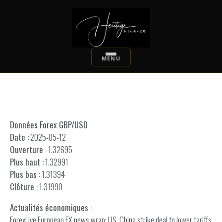
Données Forex GBP/USD
Date :
2025-05-12
Ouverture :
1.32695
Plus haut :
1.32991
Plus bas :
1.31394
Clôture :
1.31990
Actualités économiques :
ForexLive European FX news wrap: US, China strike deal to lower tariffs