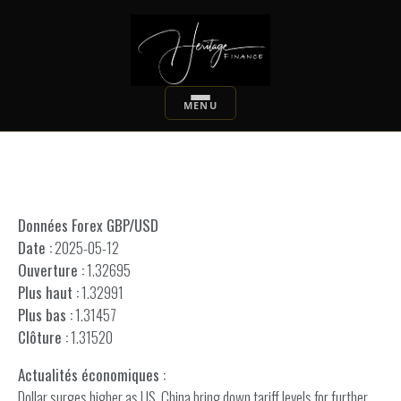
Données Forex GBP/USD
Date :
2025-05-12
Ouverture :
1.32695
Plus haut :
1.32991
Plus bas :
1.31457
Clôture :
1.31520
Actualités économiques :
Dollar surges higher as US, China bring down tariff levels for further