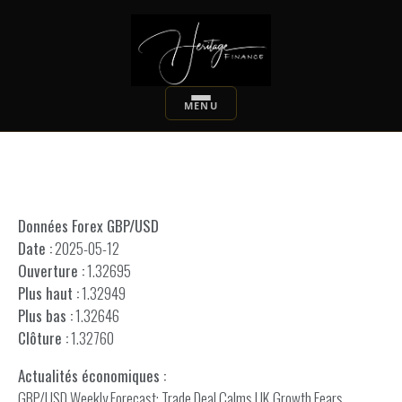
Données Forex GBP/USD
Date :
2025-05-12
Ouverture :
1.32695
Plus haut :
1.32949
Plus bas :
1.32646
Clôture :
1.32760
Actualités économiques :
GBP/USD Weekly Forecast: Trade Deal Calms UK Growth Fears